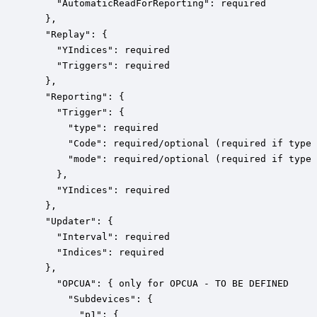
    "AutomaticReadForReporting": required

  },

  "Replay": {

    "YIndices": required

    "Triggers": required

  },

  "Reporting": {

    "Trigger": {

      "type": required

      "Code": required/optional (required if type 
      "mode": required/optional (required if type 
    },

    "YIndices": required

  },

  "Updater": {

    "Interval": required

    "Indices": required

  },

    "OPCUA": { only for OPCUA - TO BE DEFINED

      "Subdevices": {

        "p1": {
