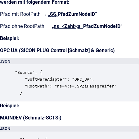
werden mit folgendem Format:
Pfad mit RootPath →
„
§§.
PfadZumNodeID“
Pfad ohne RootPath →
„
ns=<Zahl>;s=
PfadZumNodeID“
Beispiel:
OPC UA (SICON PLUG Control [Schmalz] & Generic)
JSON
"Source": {

    "SoftwareAdapter": "OPC_UA",

    "RootPath": "ns=4;s=.SPZiFassgreifer"

  }
Beispiel:
MAINDEV (Schmalz-SCTSi)
JSON