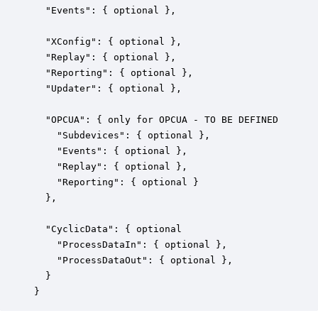
  "Events": { optional },

  "XConfig": { optional },

  "Replay": { optional },

  "Reporting": { optional },

  "Updater": { optional },

  "OPCUA": { only for OPCUA - TO BE DEFINED

    "Subdevices": { optional },

    "Events": { optional },

    "Replay": { optional },

    "Reporting": { optional }

  },

  "CyclicData": { optional

    "ProcessDataIn": { optional },

    "ProcessDataOut": { optional },

  }
