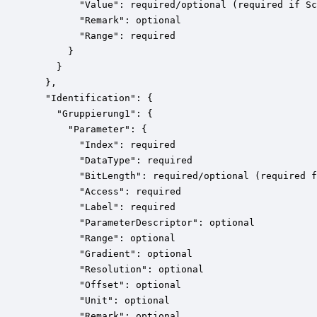
        "Value": required/optional (required if Sc
        "Remark": optional

        "Range": required

      }

    }

  },

  "Identification": {

    "Gruppierung1": {

      "Parameter": {

        "Index": required

        "DataType": required

        "BitLength": required/optional (required f
        "Access": required

        "Label": required

        "ParameterDescriptor": optional 

        "Range": optional 

        "Gradient": optional 

        "Resolution": optional 

        "Offset": optional 

        "Unit": optional

        "Remark": optional
