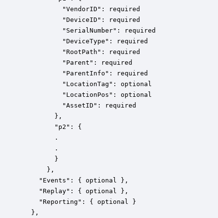
          "VendorID": required

          "DeviceID": required

          "SerialNumber": required

          "DeviceType": required

          "RootPath": required

          "Parent": required

          "ParentInfo": required

          "LocationTag": optional

          "LocationPos": optional

          "AssetID": required

        },

        "p2": {

        .

        .

        }

      },

    "Events": { optional },

    "Replay": { optional },

    "Reporting": { optional }

  },
