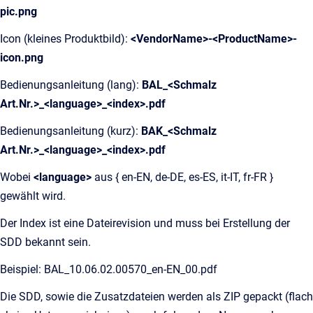
pic.png
Icon (kleines Produktbild):
<VendorName>-<ProductName>-
icon.png
Bedienungsanleitung (lang):
BAL_<Schmalz
Art.Nr.>_<language>_<index>.pdf
Bedienungsanleitung (kurz):
BAK_<Schmalz
Art.Nr.>_<language>_<index>.pdf
Wobei
<language>
aus { en-EN, de-DE, es-ES, it-IT, fr-FR }
gewählt wird.
Der Index ist eine Dateirevision und muss bei Erstellung der
SDD bekannt sein.
Beispiel: BAL_10.06.02.00570_en-EN_00.pdf
Die SDD, sowie die Zusatzdateien werden als ZIP gepackt (flach