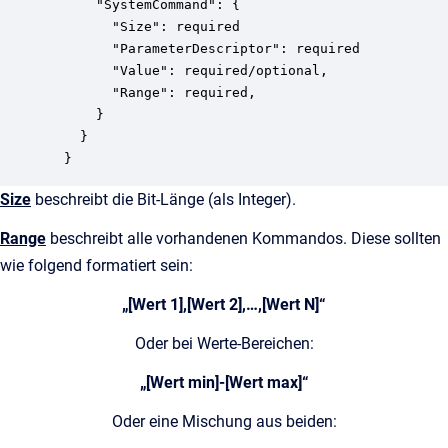
      "SystemCommand": {

        "Size": required

        "ParameterDescriptor": required

        "Value": required/optional,

        "Range": required,

      }

    }

  }
Size
beschreibt die Bit-Länge (als Integer).
Range
beschreibt alle vorhandenen Kommandos. Diese sollten
wie folgend formatiert sein:
„[Wert 1],[Wert 2],…,[Wert N]“
Oder bei Werte-Bereichen:
„[Wert min]-[Wert max]“
Oder eine Mischung aus beiden: