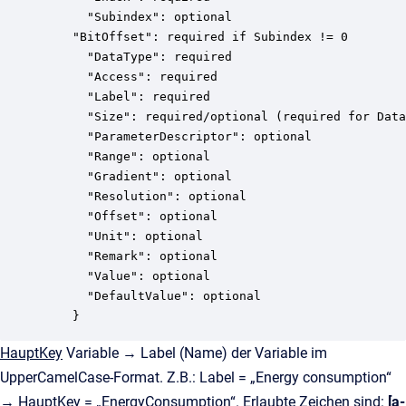
      "Subindex": optional

	"BitOffset": required if Subindex != 0

      "DataType": required

      "Access": required

      "Label": required

      "Size": required/optional (required for Data
      "ParameterDescriptor": optional 

      "Range": optional 

      "Gradient": optional 

      "Resolution": optional 

      "Offset": optional 

      "Unit": optional

      "Remark": optional

      "Value": optional

      "DefaultValue": optional

    }
HauptKey
Variable → Label (Name) der Variable im
UpperCamelCase-Format. Z.B.: Label = „Energy consumption“
→ HauptKey = „EnergyConsumption“. Erlaubte Zeichen sind:
[a-