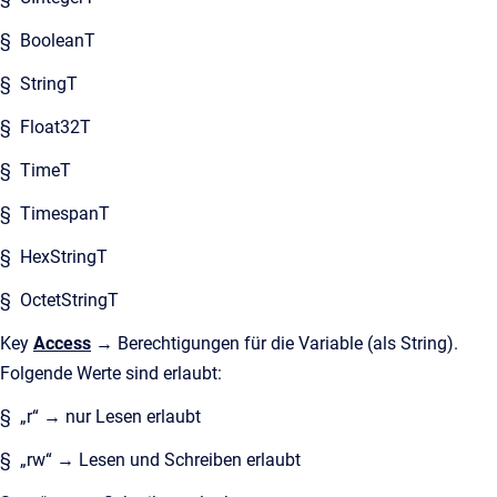
§ BooleanT
§ StringT
§ Float32T
§ TimeT
§ TimespanT
§ HexStringT
§ OctetStringT
Key
Access
→ Berechtigungen für die Variable (als String).
Folgende Werte sind erlaubt:
§ „r“ → nur Lesen erlaubt
§ „rw“ → Lesen und Schreiben erlaubt