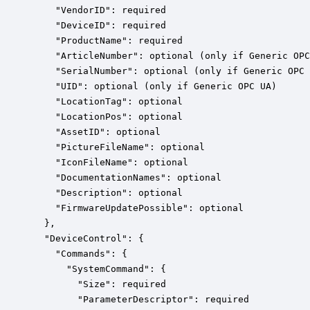
    "VendorID": required

    "DeviceID": required

    "ProductName": required

    "ArticleNumber": optional (only if Generic OPC
    "SerialNumber": optional (only if Generic OPC 
    "UID": optional (only if Generic OPC UA)

    "LocationTag": optional

    "LocationPos": optional

    "AssetID": optional

    "PictureFileName": optional

    "IconFileName": optional

    "DocumentationNames": optional

    "Description": optional

    "FirmwareUpdatePossible": optional

  },

  "DeviceControl": {

    "Commands": {

      "SystemCommand": {

        "Size": required

        "ParameterDescriptor": required
