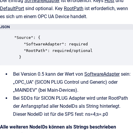
Der Eintrag
SoftwareAdapter
ist erforderlich. Keys
Host
und
DefaultPort
sind optional. Key
RootPath
ist erforderlich, wenn
es sich um einem OPC UA Device handelt.
JSON
"Source": {

    "SoftwareAdapter": required

    "RootPath": required/optional

  }
Bei Version 0.5 kann der Wert von
SoftwareAdapter
sein:
„OPC_UA“ (SICON PLUG Control und Generic) oder
„MAINDEV“ (bei Main-Devices).
Bei SDDs für SICON PLUG Adapter wird unter RootPath
der Anfangspfad aller NodeIDs als String hinterlegt.
Dieser NodeID ist für die SPS fest: ns=4;s=.p0
Alle weiteren NodeIDs können als Strings beschrieben