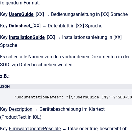
folgendem Format:
Key
UsersGuide
_[XX] → Bedienungsanleitung in [XX] Sprache
Key
Datasheet
_[XX] → Datenblatt in [XX] Sprache
Key
InstallationGuide
_[XX] → Installationsanleitung in [XX]
Sprache
Es sollen alle Namen von den vorhandenen Dokumenten in der
SDD .zip Datei beschrieben werden.
z.B.:
JSON
"DocumentationNames": "{\"UsersGuide_EN\":\"SDD-50
Key
Description
→ Gerätebeschreibung im Klartext
(ProductText in IOL)
Key
FirmwareUpdatePossible
→ false oder true, beschreibt ob