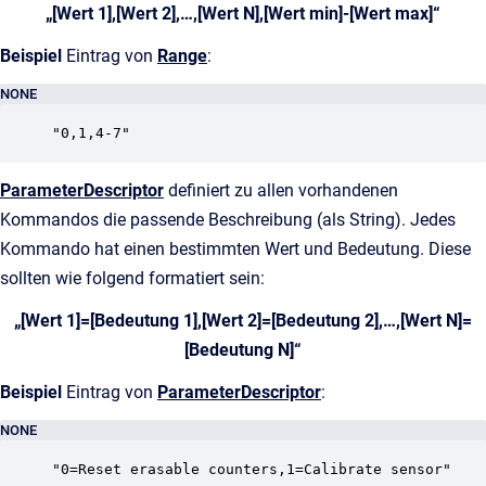
„[Wert 1],[Wert 2],…,[Wert N],[Wert min]-[Wert max]“
Beispiel
Eintrag von
Range
:
NONE
"0,1,4-7"
ParameterDescriptor
definiert zu allen vorhandenen
Kommandos die passende Beschreibung (als String). Jedes
Kommando hat einen bestimmten Wert und Bedeutung. Diese
sollten wie folgend formatiert sein:
„[Wert 1]=[Bedeutung 1],[Wert 2]=[Bedeutung 2],…,[Wert N]=
[Bedeutung N]“
Beispiel
Eintrag von
ParameterDescriptor
:
NONE
"0=Reset erasable counters,1=Calibrate sensor"