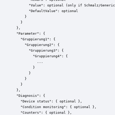
        "Value": optional (only if Schmalz/Generic
        "DefaultValue": optional

      }

    }

  },

  "Parameter": {

    "Gruppierung1": {

      "Gruppierung2": {

        "Gruppierung3": {

          "Gruppierung4": {

            ...

          }

        }

      }

    }

  },

  "Diagnosis": {

    "Device status": { optional },

    "Condition monitoring": { optional },

    "Counters": { optional },
