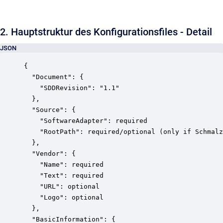
2. Hauptstruktur des Konfigurationsfiles - Detail
JSON
{

  "Document": {

    "SDDRevision": "1.1"

  },

  "Source": {

    "SoftwareAdapter": required

    "RootPath": required/optional (only if Schmalz
  },

  "Vendor": {

    "Name": required

    "Text": required

    "URL": optional

    "Logo": optional

  },

  "BasicInformation": {
