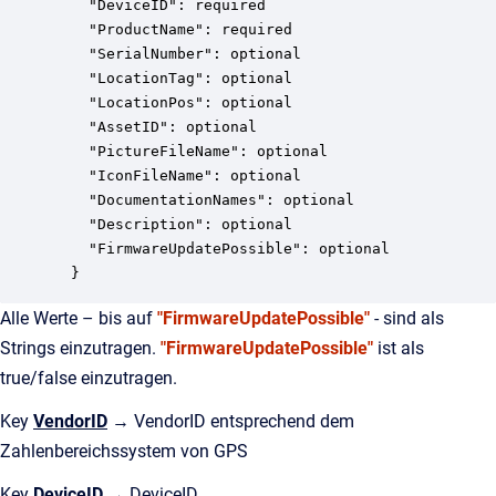
    "DeviceID": required

    "ProductName": required

    "SerialNumber": optional

    "LocationTag": optional

    "LocationPos": optional

    "AssetID": optional

    "PictureFileName": optional

    "IconFileName": optional

    "DocumentationNames": optional

    "Description": optional

    "FirmwareUpdatePossible": optional

  }
Alle Werte – bis auf
"FirmwareUpdatePossible"
- sind als
Strings einzutragen.
"FirmwareUpdatePossible"
ist als
true/false einzutragen.
Key
VendorID
→ VendorID entsprechend dem
Zahlenbereichssystem von GPS
Key
DeviceID
→ DeviceID